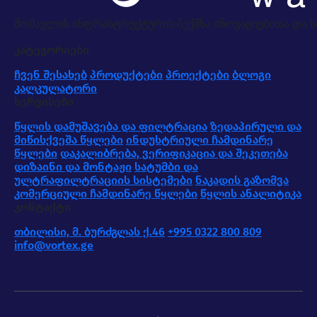
მომავლის ინფრასტრუქტურის შექმნა ინოვაციებითა და
კატეგორიები
ჩვენ შესახებ
პროდუქტები
პროექტები
ბლოგი
კალკულატორი
სერვისები
წყლის დამუშავება და ფილტრაცია
ზედაპირული და
მიწისქვეშა წყლები
ინდუსტრიული ჩამდინარე
წყლები
დაკალიბრება, ვერიფიკაცია და შეკეთება
დიზაინი და მონტაჟი
სატუმბი და
ულტრაფილტრაციის სისტემები
ნაკადის გაზომვა
კომერციული ჩამდინარე წყლები
წყლის ანალიტიკა
კონტაქტი
თბილისი, მ. ბურძგლას ქ.46
+995 0322 800 809
info@vortex.ge